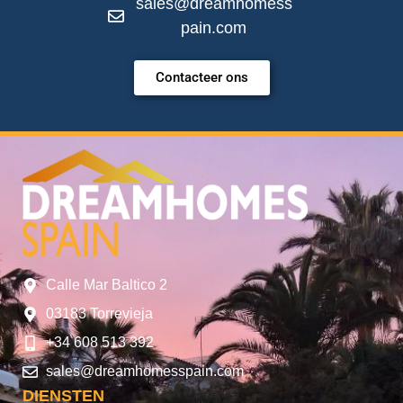
sales@dreamhomess
pain.com
Contacteer ons
Calle Mar Baltico 2
03183 Torrevieja
+34 608 513 392
sales@dreamhomesspain.com
DIENSTEN