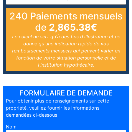
240
Paiements mensuels
de
2,865.38
€
Le calcul ne sert qu'à des fins d'illustration et ne
donne qu'une indication rapide de vos
remboursements mensuels qui peuvent varier en
fonction de votre situation personnelle et de
l'institution hypothécaire.
FORMULAIRE DE DEMANDE
Pour obtenir plus de renseignements sur cette
propriété, veuillez fournir les informations
demandées ci-dessous
Nom