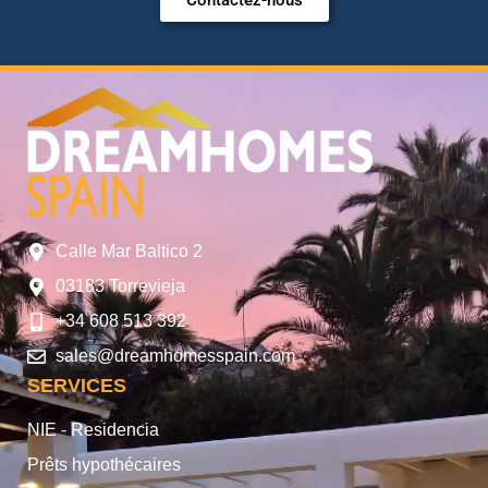
Calle Mar Baltico 2
03183 Torrevieja
+34 608 513 392
sales@dreamhomesspain.com
SERVICES
NIE - Residencia
Prêts hypothécaires