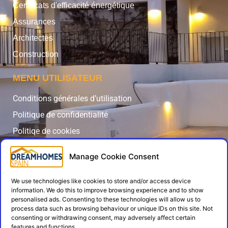
Certificats d'efficacité énergétique
Assurances
Architectes
Construction
MENU UTILISATEUR
Conditions générales d’utilisation
Politique de confidentialité
Politiqe de cookies
Contact
Manage Cookie Consent
Admin Login
SUIVEZ-NOUS
We use technologies like cookies to store and/or access device
information. We do this to improve browsing experience and to show
personalised ads. Consenting to these technologies will allow us to
process data such as browsing behaviour or unique IDs on this site. Not
consenting or withdrawing consent, may adversely affect certain
features and functions.