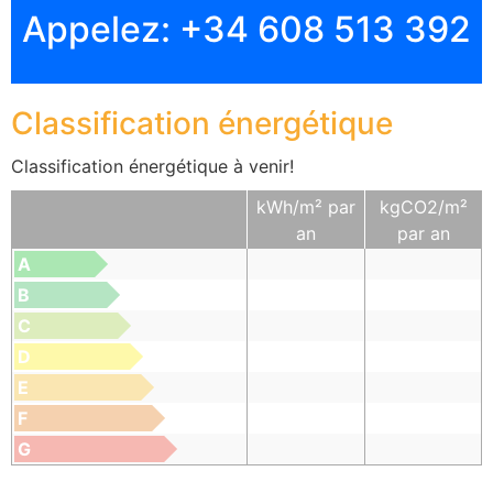
Appelez:
+34 608 513 392
Classification énergétique
Classification énergétique à venir!
kWh/m² par
kgCO2/m²
an
par an
A
B
C
D
E
F
G