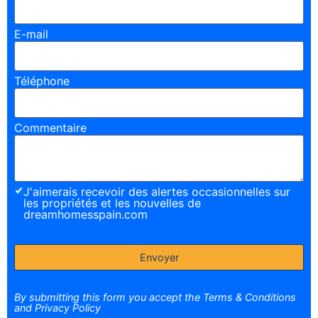
E-mail
Téléphone
Commentaire
J'aimerais recevoir des alertes occasionnelles sur
les propriétés et les nouvelles de
dreamhomesspain.com
By submitting this form you accept the Terms & Conditions
and Privacy Policy