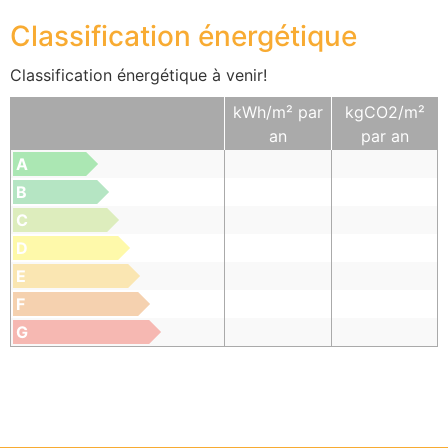
Classification énergétique
Classification énergétique à venir!
kWh/m² par
kgCO2/m²
an
par an
A
B
C
D
E
F
G