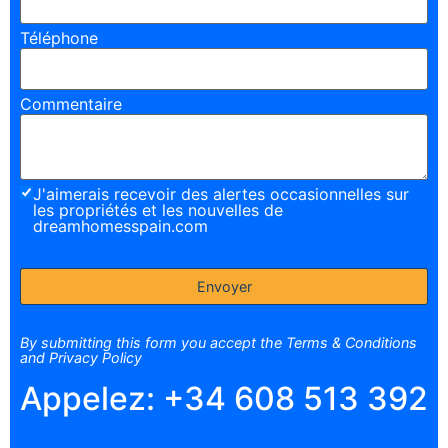
Téléphone
Commentaire
J'aimerais recevoir des alertes occasionnelles sur
les propriétés et les nouvelles de
dreamhomesspain.com
By submitting this form you accept the Terms & Conditions
and Privacy Policy
Appelez:
+34 608 513 392