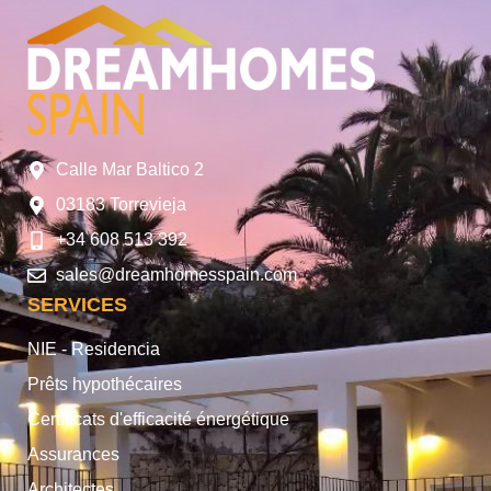
Calle Mar Baltico 2
03183 Torrevieja
+34 608 513 392
sales@dreamhomesspain.com
SERVICES
NIE - Residencia
Prêts hypothécaires
Certificats d'efficacité énergétique
Assurances
Architectes