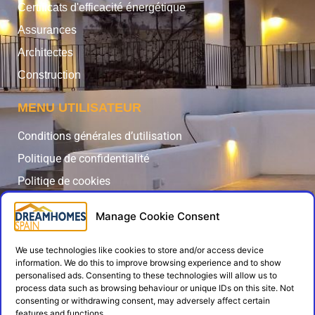
Certificats d'efficacité énergétique
Assurances
Architectes
Construction
MENU UTILISATEUR
Conditions générales d’utilisation
Politique de confidentialité
Politiqe de cookies
Contact
Manage Cookie Consent
Admin Login
SUIVEZ-NOUS
We use technologies like cookies to store and/or access device
information. We do this to improve browsing experience and to show
personalised ads. Consenting to these technologies will allow us to
process data such as browsing behaviour or unique IDs on this site. Not
consenting or withdrawing consent, may adversely affect certain
features and functions.