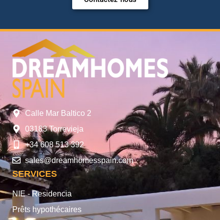
Calle Mar Baltico 2
03183 Torrevieja
+34 608 513 392
sales@dreamhomesspain.com
SERVICES
NIE - Residencia
Prêts hypothécaires