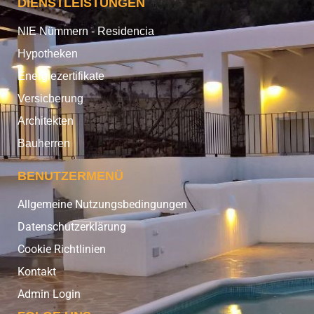
DIENSTLEISTUNGEN
NIE Nümmern - Residencia
Hypotheken
Energiezertifikate
Versicherung
Architekten
Bauherren
BENUTZERMENÜ
Allgemeine Nutzungsbedingungen
Datenschutzerklärung
Cookie Richtlinien
Kontakt
Admin Login