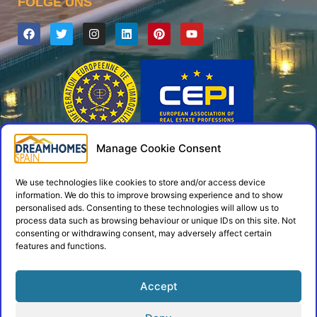
FOLGE UNS
Manage Cookie Consent
Copyright © 2026 - Alle Rechte vorbehalten
Developed by Zarplax,
by
Alphashare
We use technologies like cookies to store and/or access device
information. We do this to improve browsing experience and to show
personalised ads. Consenting to these technologies will allow us to
process data such as browsing behaviour or unique IDs on this site. Not
consenting or withdrawing consent, may adversely affect certain
If you could not find what you
features and functions.
are looking for, you will find
Accept
more properties here