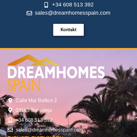
+34 608 513 392
sales@dreamhomesspain.com
Kontakt
Calle Mar Baltico 2
03183 Torrevieja
+34 608 513 392
sales@dreamhomesspain.com