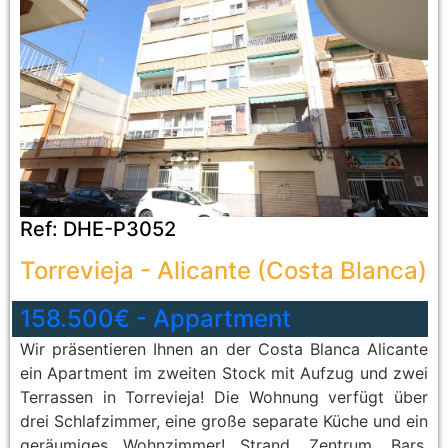
Ref:
DHE-P3052
Torrevieja
-
Alicante (Costa Blanca)
158.500€
-
Appartment
Wir präsentieren Ihnen an der Costa Blanca Alicante
ein Apartment im zweiten Stock mit Aufzug und zwei
Terrassen in Torrevieja! Die Wohnung verfügt über
drei Schlafzimmer, eine große separate Küche und ein
geräumiges Wohnzimmer! Strand, Zentrum, Bars,