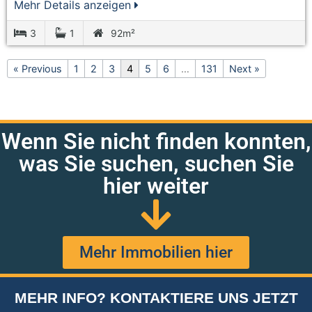
Mehr Details anzeigen
3
1
92m²
« Previous
1
2
3
4
5
6
…
131
Next »
Wenn Sie nicht finden konnten,
was Sie suchen, suchen Sie
hier weiter
Mehr Immobilien hier
MEHR INFO? KONTAKTIERE UNS JETZT