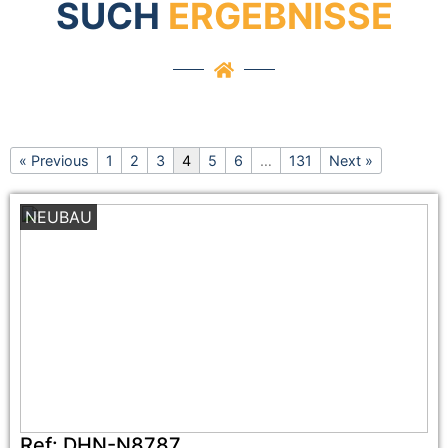
SUCH
ERGEBNISSE
« Previous
1
2
3
4
5
6
…
131
Next »
NEUBAU
Ref:
DHN-N8787