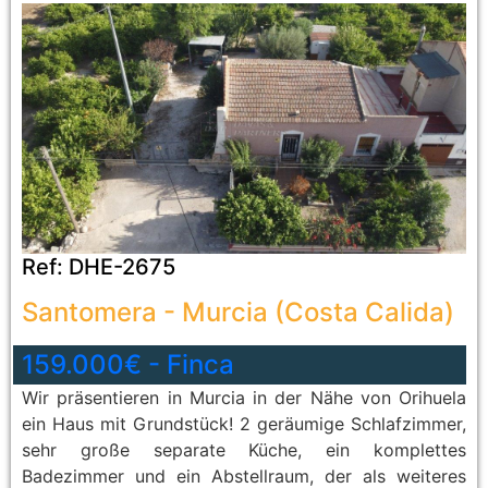
Ref:
DHE-2675
Santomera
-
Murcia (Costa Calida)
159.000€
-
Finca
Wir präsentieren in Murcia in der Nähe von Orihuela
ein Haus mit Grundstück! 2 geräumige Schlafzimmer,
sehr große separate Küche, ein komplettes
Badezimmer und ein Abstellraum, der als weiteres